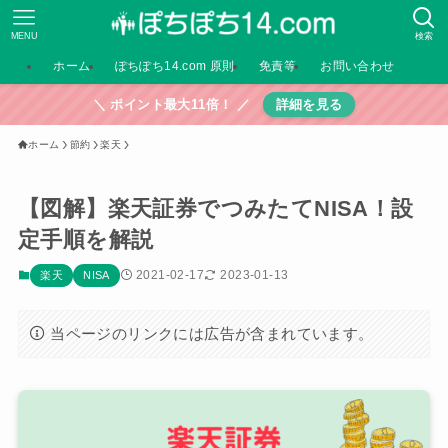
MENU
検索
ホーム
ぽちぽち14.com 原則
免責等
お問い合わせ
＼ ポイント最大11倍！ ／
詳細を見る
ホーム
節約
楽天
【図解】楽天証券でつみたてNISA！設
定手順を解説
2021-02-17
2023-01-13
楽天
NISA
当ページのリンクには広告が含まれています。