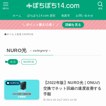
MENU
検索
ホーム
ぽちぽち14.com 原則
免責等
お問い合わせ
＼ ポイント最大11倍！ ／
詳細を見る
ホーム
生活
NURO光
NURO光
– category –
生活
NURO光
【2022年版】NURO光｜ONUの
NURO光
交換でネット回線の速度改善する
手順
2021-02-24
2022-10-28