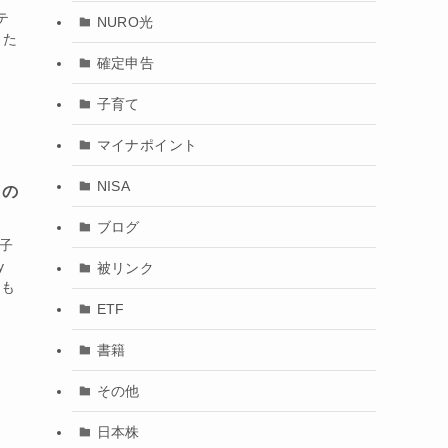
テ
NURO光
りた
確定申告
子育て
マイナポイント
NISA
との
ブログ
 子
y
被リンク
つも
ETF
書籍
その他
日本株