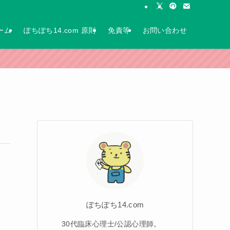
ーム
ぽちぽち14.com 原則
免責等
お問い合わせ
ぽちぽち14.com
30代臨床心理士/公認心理師。