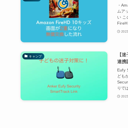
・Am
ムア
い 
Fir
2023
【迷
キャンプ
連携
Euf
ども
Sec
りでは
2023