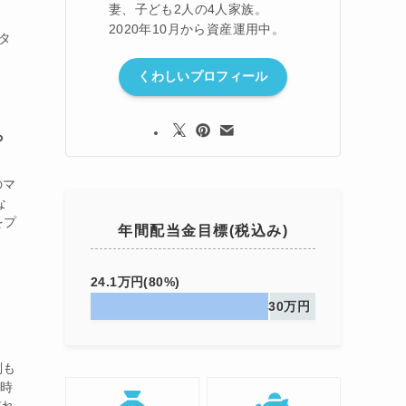
妻、子ども2人の4人家族。
2020年10月から資産運用中。
タ
くわしいプロフィール
ら
のマ
な
をプ
年間配当金目標(税込み)
24.1万円(80%)
30万円
判も
同時
忘れ