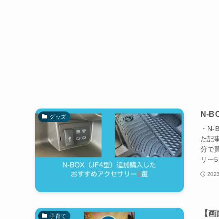
N-
グッズ
・N
た記事
分で
リー5
2023
【画
子育て