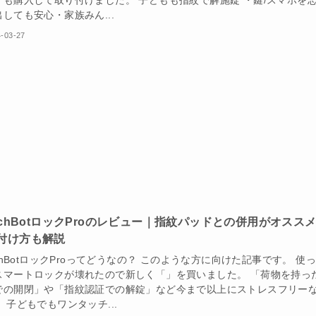
しても安心・家族みん...
-03-27
itchBotロックProのレビュー｜指紋パッドとの併用がオスス
付け方も解説
tchBotロックProってどうなの？ このような方に向けた記事です。 使
スマートロックが壊れたので新しく「」を買いました。 「荷物を持っ
での開閉」や「指紋認証での解錠」など今まで以上にストレスフリー
 子どもでもワンタッチ...