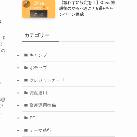
【忘れずに設定を！】Olive開
設後のやるべきこと6選+キャ
ンペーン達成
コ
カテゴリー
-ポ
く
）の
キャンプ
ポチップ
クレジットカード
ン
資産運用
感想
資産運用準備
ブ
し
PC
テーマ移行