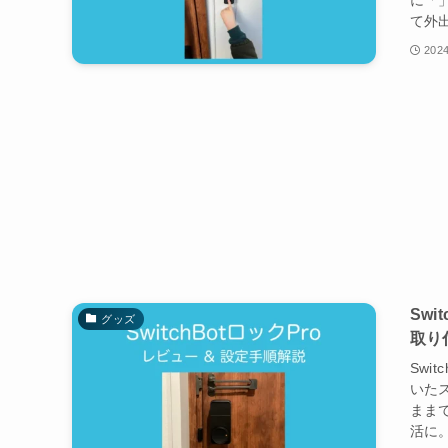
て外出
2024
Sw
グッズ
取り
Swi
いた
まま
活に。