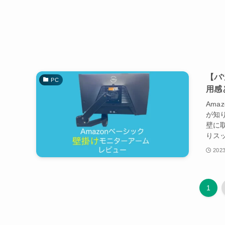
【バ
PC
用感
Am
が知
壁に
りスッ
2023
1