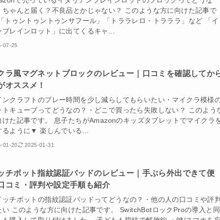
mazonで売っているイタリアンブレインロットのブロックってどうな
・ちゃんと届く？不良品とかじゃない？ このような方に向けた記事で
 「トゥントゥントゥンサフール」「トララレロ・トラララ」など 「イ
ンブレインロット」に出てくるキャ...
-07-25
クラ風マグネットブロックのレビュー｜口コミを確認してか
がオススメ！
インクラフトのプレー時間を少し減らしてもらいたい・マイクラ模様
ットキューブってどうなの？・どこで買ったら失敗しない？ このよう
向けた記事です。 息子たちがAmazonのキッズタブレットでマイクラ
るように▼ 楽しんでいる...
-01-20
2025-01-31
ッチボット指紋認証パッドのレビュー｜手ぶら外出できて便
口コミ・評判や設定手順も紹介
イッチボットの指紋認証パッドってどうなの？・他の人の口コミや評
い このような方に向けた記事です。 SwitchBotロックProの導入と
」も購入して取り付けました。 子どもも指紋で解施錠 ・鍵/スマホを