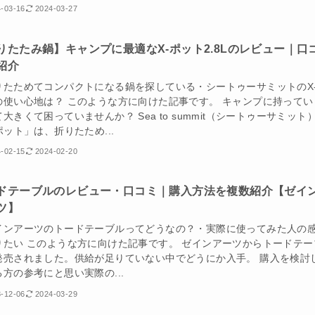
-03-16
2024-03-27
りたたみ鍋】キャンプに最適なX-ポット2.8Lのレビュー｜口
紹介
りたためてコンパクトになる鍋を探している・シートゥーサミットのX
の使い心地は？ このような方に向けた記事です。 キャンプに持ってい
大きくて困っていませんか？ Sea to summit（シートゥーサミット
ポット」は、折りたため...
-02-15
2024-02-20
ドテーブルのレビュー・口コミ｜購入方法を複数紹介【ゼイ
ツ】
インアーツのトードテーブルってどうなの？・実際に使ってみた人の
りたい このような方に向けた記事です。 ゼインアーツからトードテー
発売されました。供給が足りていない中でどうにか入手。 購入を検討
方の参考にと思い実際の...
-12-06
2024-03-29