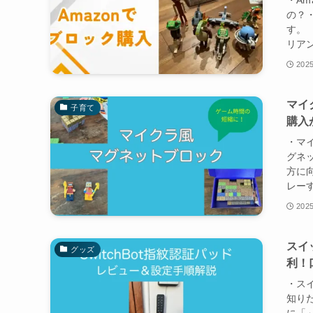
・A
の？
す。
リア
2025
マイ
子育て
購入
・マ
グネ
方に
レーす
2025
スイ
グッズ
利！
・ス
知りた
に「