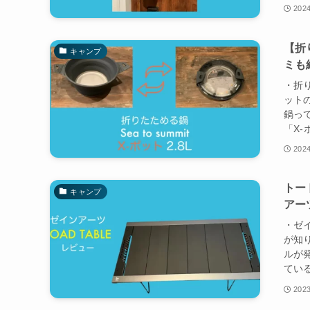
2024
【折
キャンプ
ミも
・折
ット
鍋って
「X-
2024
トー
キャンプ
アー
・ゼ
が知
ルが
ている
2023