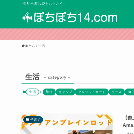
-高配当ぽち袋をもらおう-
ホーム
生活
生活
– category –
生活
旅行
キャンプ
クレジットカード
グッズ
NU
【遊
子育て
Am