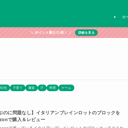
ホ
＼ ポイント最大11倍！ ／
詳細を見る
RO光
子育て
書籍
IT
料理
ゲーム
ぶのに問題なし】イタリアンブレインロットのブロックを
azonで購入＆レビュー