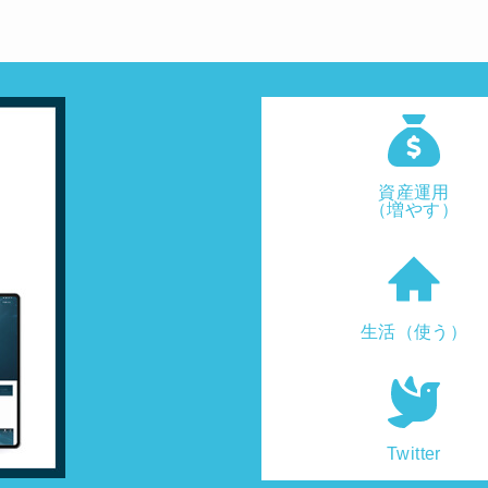
資産運用
（増やす）
生活（使う）
Twitter