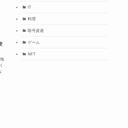
IT
料理
暗号資産
ゲーム
使
NFT
心地
く
な