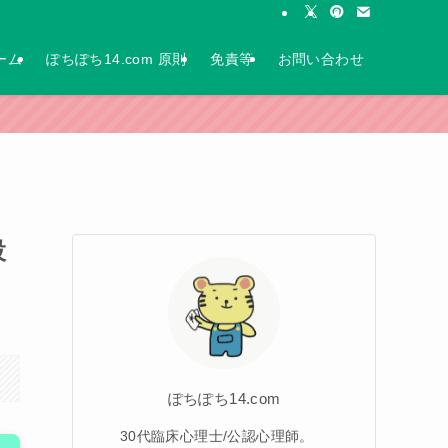
ーム
ぽちぽち14.com 原則
免責等
お問い合わせ
設
ぽちぽち14.com
30代臨床心理士/公認心理師。