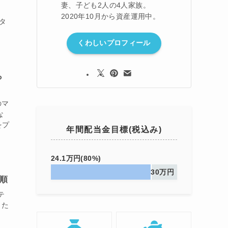
妻、子ども2人の4人家族。
2020年10月から資産運用中。
タ
くわしいプロフィール
ら
のマ
な
をプ
年間配当金目標(税込み)
24.1万円(80%)
30万円
手順
テ
りた