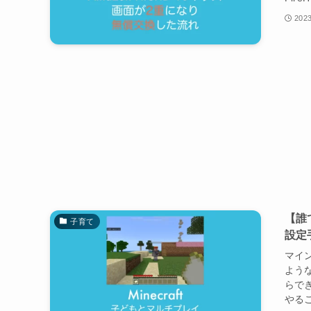
2023
【誰
子育て
設定
マイ
よう
らで
やるこ