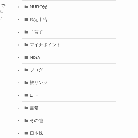
事で
NURO光
料
に
確定申告
子育て
マイナポイント
NISA
ブログ
被リンク
ETF
書籍
その他
日本株