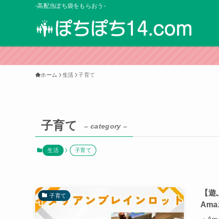
-高配当ぽち袋をもらおう-
ホーム
生活
子育て
子育て
– category –
生活
子育て
【遊
子育て
Am