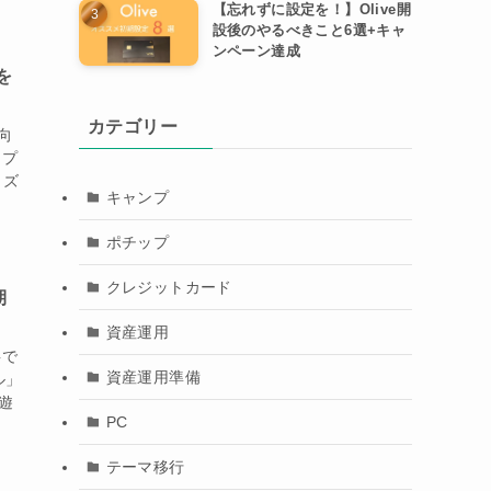
【忘れずに設定を！】Olive開
設後のやるべきこと6選+キャ
ンペーン達成
を
カテゴリー
向
もプ
ッズ
キャンプ
ポチップ
クレジットカード
期
資産運用
事で
資産運用準備
ル」
遊
PC
テーマ移行