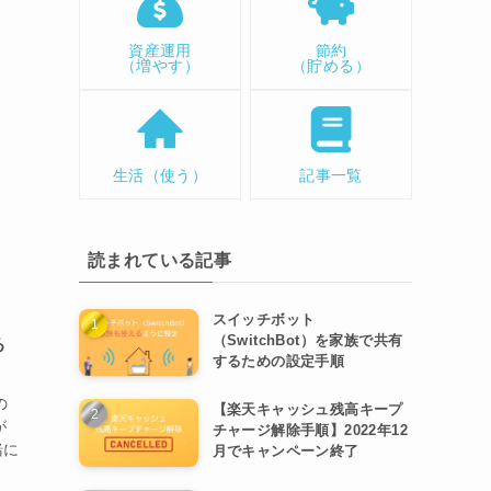
資産運用
節約
（増やす）
（貯める）
生活（使う）
記事一覧
読まれている記事
スイッチボット
（SwitchBot）を家族で共有
る
するための設定手順
の
【楽天キャッシュ残高キープ
が
チャージ解除手順】2022年12
緒に
月でキャンペーン終了