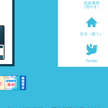
資産運用
（増やす）
生活（使う）
Twitter