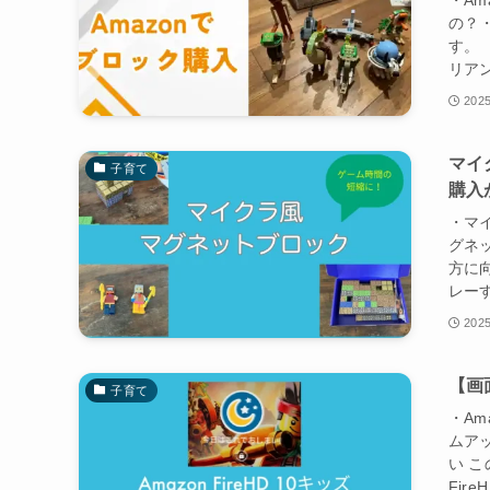
・A
の？
す。
リア
2025
マイ
子育て
購入
・マ
グネ
方に
レーす
2025
【画
子育て
・Am
ムア
い 
Fir