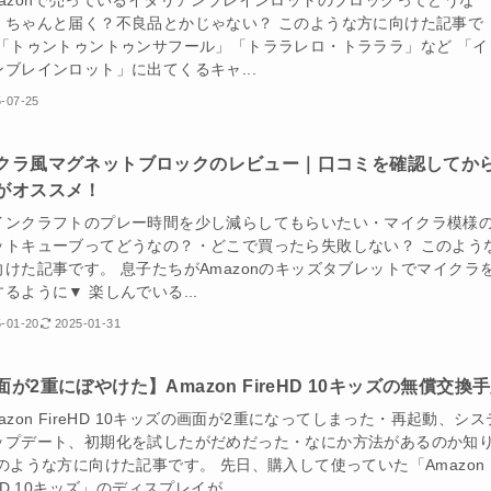
mazonで売っているイタリアンブレインロットのブロックってどうな
・ちゃんと届く？不良品とかじゃない？ このような方に向けた記事で
 「トゥントゥントゥンサフール」「トララレロ・トラララ」など 「イ
ンブレインロット」に出てくるキャ...
-07-25
クラ風マグネットブロックのレビュー｜口コミを確認してか
がオススメ！
インクラフトのプレー時間を少し減らしてもらいたい・マイクラ模様
ットキューブってどうなの？・どこで買ったら失敗しない？ このよう
向けた記事です。 息子たちがAmazonのキッズタブレットでマイクラ
るように▼ 楽しんでいる...
-01-20
2025-01-31
面が2重にぼやけた】Amazon FireHD 10キッズの無償交換
azon FireHD 10キッズの画面が2重になってしまった・再起動、シス
ップデート、初期化を試したがだめだった・なにか方法があるのか知
このような方に向けた記事です。 先日、購入して使っていた「Amazon
eHD 10キッズ」のディスプレイが...