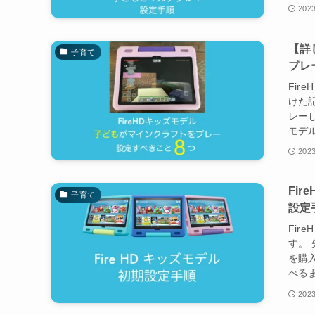
2023
【詳
子育て
プレ
Fi
けた
レーし
モデル
2023
Fi
子育て
設定
Fi
す。 
を購
べるま
2023