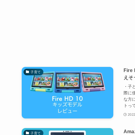
Fi
子育て
えそ
・子ど
際に
な方
トって
2022
Am
子育て