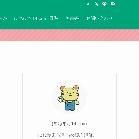
ーム
ぽちぽち14.com 原則
免責等
お問い合わせ
ぽちぽち14.com
30代臨床心理士/公認心理師。