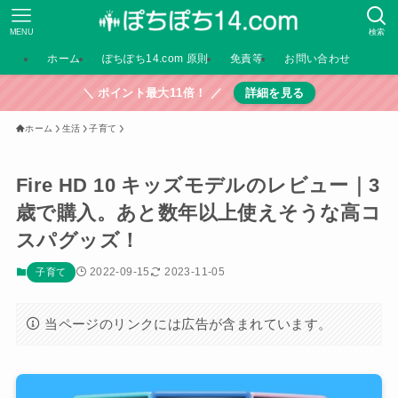
MENU
検索
ホーム
ぽちぽち14.com 原則
免責等
お問い合わせ
＼ ポイント最大11倍！ ／
詳細を見る
ホーム
生活
子育て
Fire HD 10 キッズモデルのレビュー｜3
歳で購入。あと数年以上使えそうな高コ
スパグッズ！
2022-09-15
2023-11-05
子育て
当ページのリンクには広告が含まれています。