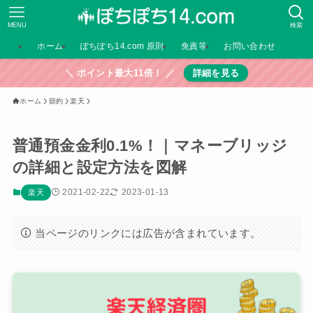
MENU
検索
ホーム
ぽちぽち14.com 原則
免責等
お問い合わせ
＼ ポイント最大11倍！ ／
詳細を見る
ホーム
節約
楽天
普通預金金利0.1%！｜マネーブリッジ
の詳細と設定方法を図解
2021-02-22
2023-01-13
楽天
当ページのリンクには広告が含まれています。