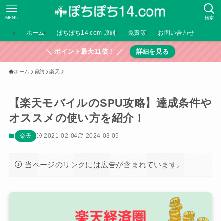
MENU
検索
ホーム
ぽちぽち14.com 原則
免責等
お問い合わせ
＼ ポイント最大11倍！ ／
詳細を見る
ホーム
節約
楽天
【楽天モバイルのSPU攻略】達成条件や
オススメの使い方を紹介！
2021-02-04
2024-03-05
楽天
当ページのリンクには広告が含まれています。