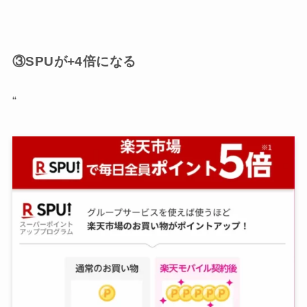
③SPUが+4倍になる
“