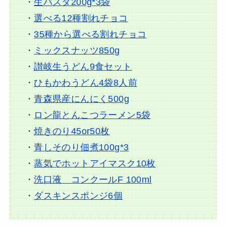
・
生パスタ200g*3袋
・
選べる12種割れチョコ
・
35種から選べる割れチョコ
・
ミックスナッツ850g
・
讃岐生うどん9食セット
・
ひもかわうどん4袋8人前
・
青森県産にんにく500g
・
ロン龍とんこつラーメン5袋
・
焼きのり45or50枚
・
青しそのり佃煮100g*3
・
蒸気でホットアイマスク10枚
・
洗口液 コンクールF 100ml
・
ダスキンスポンジ6個