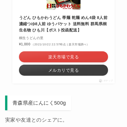
うどん ひもかわうどん 帯麺 乾麺 めん4袋 8人前
濃縮つゆ8人前 ゆうパケット 送料無料 群馬県桐
生名物 ひも川【ポスト投函配送】
桐生うどんの里
¥1,000
（2021/10/22 22:57時点 | 楽天市場調べ）
楽天市場で見る
メルカリで見る
ポチップ
青森県産にんにく500g
実家や友達とのシェアに。