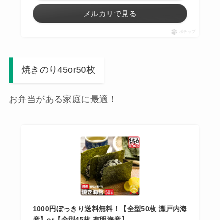
メルカリで見る
ポチップ
焼きのり45or50枚
お弁当がある家庭に最適！
1000円ぽっきり送料無料！【全型50枚 瀬戸内海
産】or【全型45枚 有明海産】