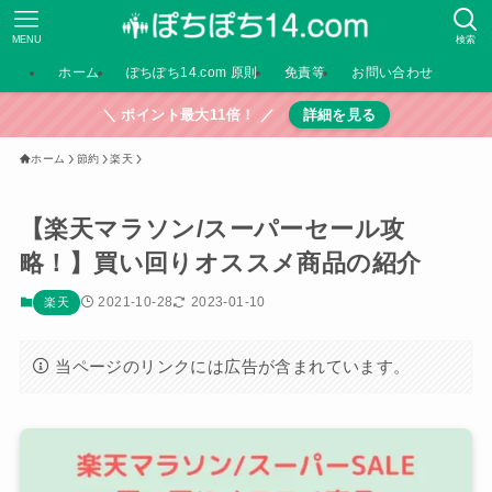
MENU
検索
ホーム
ぽちぽち14.com 原則
免責等
お問い合わせ
＼ ポイント最大11倍！ ／
詳細を見る
ホーム
節約
楽天
【楽天マラソン/スーパーセール攻
略！】買い回りオススメ商品の紹介
2021-10-28
2023-01-10
楽天
当ページのリンクには広告が含まれています。