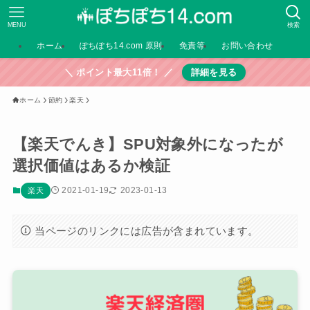
MENU
検索
ホーム
ぽちぽち14.com 原則
免責等
お問い合わせ
＼ ポイント最大11倍！ ／
詳細を見る
ホーム
節約
楽天
【楽天でんき】SPU対象外になったが
選択価値はあるか検証
2021-01-19
2023-01-13
楽天
当ページのリンクには広告が含まれています。