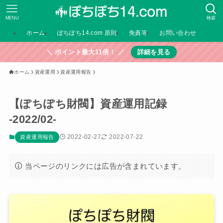
MENU
検索
ホーム
ぽちぽち14.com 原則
免責等
お問い合わせ
＼ ポイント最大11倍！ ／
詳細を見る
ホーム
資産運用
資産運用報告
【ぽちぽち財閥】資産運用記録
-2022/02-
2022-02-27
2022-07-22
資産運用報告
当ページのリンクには広告が含まれています。