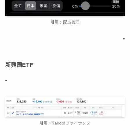
引用：配当管理
”
新興国ETF
“
引用：Yahoo!ファイナンス