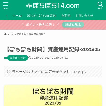
MENU
検索
ホーム
ぽちぽち14.com 原則
免責等
お問い合わせ
＼ ポイント最大11倍！ ／
詳細を見る
ホーム
資産運用
資産運用報告
【ぽちぽち財閥】資産運用記録-2025/05
2025-06-16
2025-07-22
資産運用報告
当ページのリンクには広告が含まれています。