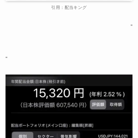
引用：配当キング
”
“