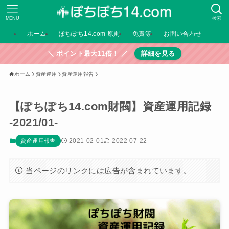
MENU
検索
ホーム
ぽちぽち14.com 原則
免責等
お問い合わせ
＼ ポイント最大11倍！ ／
詳細を見る
ホーム
資産運用
資産運用報告
【ぽちぽち14.com財閥】資産運用記録
-2021/01-
2021-02-01
2022-07-22
資産運用報告
当ページのリンクには広告が含まれています。