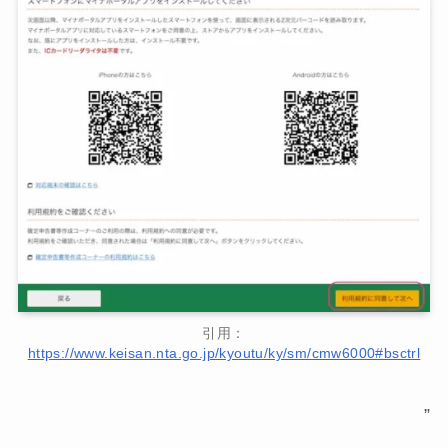
引用：
https://www.keisan.nta.go.jp/kyoutu/ky/sm/cmw6000#bsctrl
”