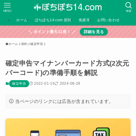
MENU
検索
ホーム
ぽちぽち14.com 原則
免責等
お問い合わせ
＼ ポイント最大11倍！ ／
詳細を見る
ホーム
節約
確定申告
確定申告マイナンバーカード方式(2次元
バーコード)の準備手順を解説
2022-01-19
2024-08-28
確定申告
当ページのリンクには広告が含まれています。