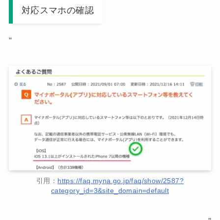
対応スマホの確認
“
引用：
https://faq.myna.go.jp/faq/show/2587?
category_id=3&site_domain=default