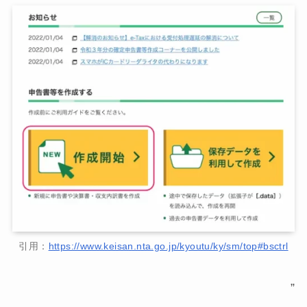
引用：
https://www.keisan.nta.go.jp/kyoutu/ky/sm/top#bsctrl
”