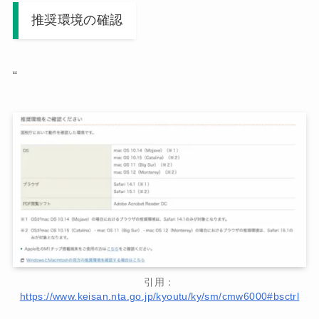
推奨環境の確認
“
引用：
https://www.keisan.nta.go.jp/kyoutu/ky/sm/cmw6000#bsctrl