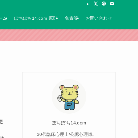
ーム
ぽちぽち14.com 原則
免責等
お問い合わせ
使
ぽちぽち14.com
30代臨床心理士/公認心理師。