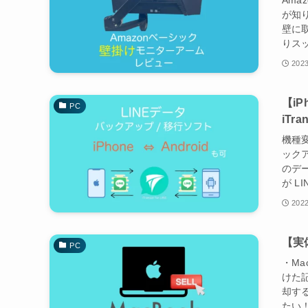
Am
が知
壁に
りスッ
2023
【i
PC
iTra
機種
ック
のデ
が L
2022
【実
PC
・M
けた記
却す
たい！