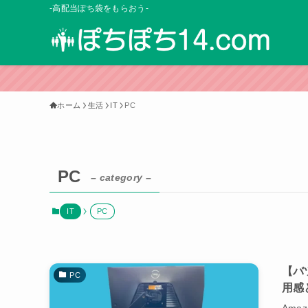
-高配当ぽち袋をもらおう-
ホーム
生活
IT
PC
PC
– category –
IT
PC
【バ
PC
用感