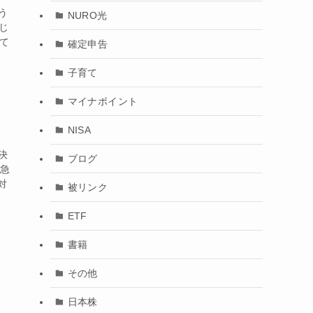
う
NURO光
じ
て
確定申告
子育て
マイナポイント
NISA
決
ブログ
応急
対
被リンク
ETF
書籍
その他
日本株