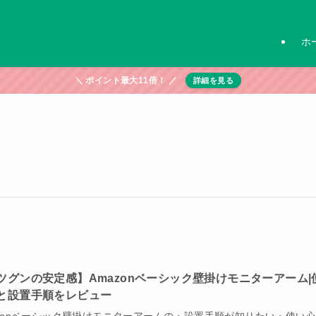
ホ
＼ ポイント最大11倍！ ／
詳細を見る
ツグンの安定感】Amazonベーシック壁掛けモニターアーム|
と設置手順をレビュー