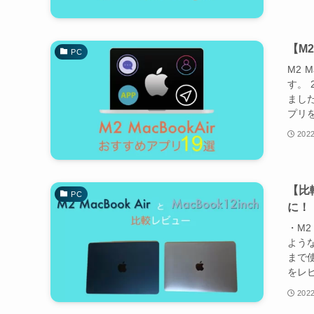
【M
PC
M2 
す。 
ました
プリを
2022
【比較
PC
に！
・M2
ような
まで使
をレビ
2022