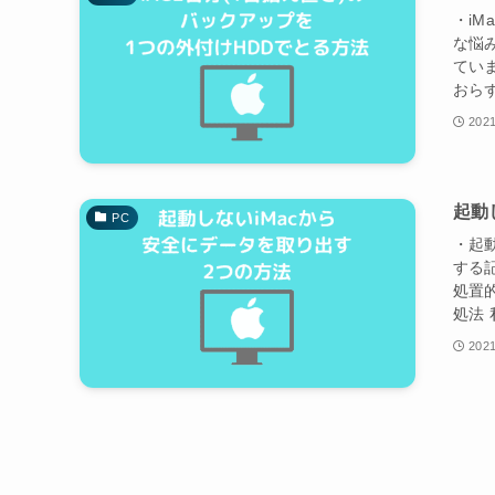
・iM
な悩
てい
おら
2021
起動
PC
・起
する
処置
処法 
2021