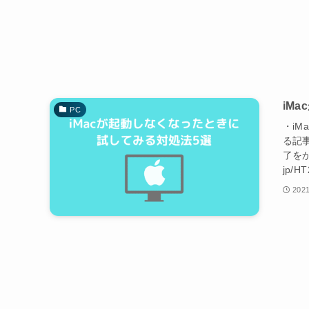
iM
PC
・i
る記
了をかけ
jp/H
2021