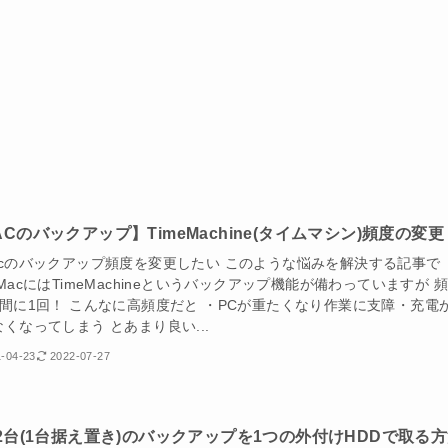
ACのバックアップ】TimeMachine(タイムマシン)頻度の変更
acのバックアップ頻度を変更したい このような悩みを解決する記事で
MacにはTimeMachineというバックアップ機能が備わっていますが 
時間に1回！ こんなに高頻度だと ・PCが重たくなり作業に支障・充電
くなってしまう とあまり良い...
-04-23
2022-07-27
c2台(1台据え置き)のバックアップを1つの外付けHDDで取る