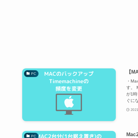
【M
PC
・M
す。 
が1
ぐにな
2021
Ma
PC