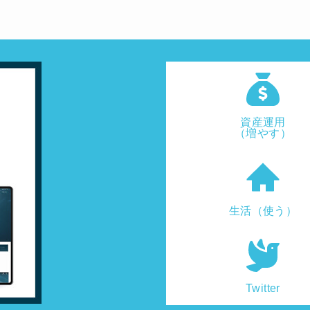
資産運用
（増やす）
生活（使う）
Twitter