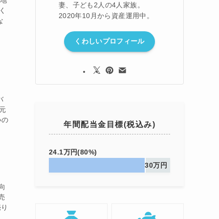
心地
妻、子ども2人の4人家族。
く
2020年10月から資産運用中。
な
くわしいプロフィール
バ
元
いの
年間配当金目標(税込み)
24.1万円(80%)
30万円
向
売
売り