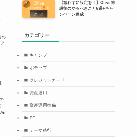
【忘れずに設定を！】Olive開
設後のやるべきこと6選+キャ
ンペーン達成
介
カテゴリー
始め
るア
キャンプ
ポチップ
クレジットカード
適
資産運用
この
資産運用準備
前
ir
PC
テーマ移行