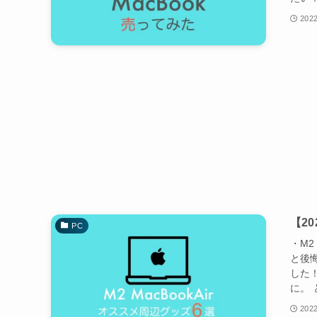
2022
【2
PC
・M2
と後悔
した
に。 
2022