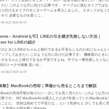
azonベーシック壁掛けモニターアームの・設置手順が知りたい・使い
りたい このような方に向けた記事です。 テーブルに挟むタイプではな
取り付けるタイプのモニターアームを導入しました。 スタンドがなく
キリ 必要なものを置くこ...
-05-02
2024-05-07
Phone⇔Androidも可】LINEの引き継ぎ失敗しない方法｜
nsor for LINEの紹介
変のときにLINEがちゃんと移行できるか不安もしものためにちゃんと
アップしておきたい このような方に向けた記事です。 機種変のときに
ータをちゃんと移行できるか不安ですよね。中でも一番失敗したくな
INEのトークや画像 思い出...
-10-28
2022-11-07
体験】MacBookの売却｜準備から売るところまで解説
acBookの売却手順が知りたい・少しでも高く売りたい このような方に
事です。 M2 MacBookAirを購入したため7年使っていたMacBookを
ることに。 売却は初めてで不安だな… という気持ちと 少しでも高く
 と気持ちが揺れ動く中Apple...