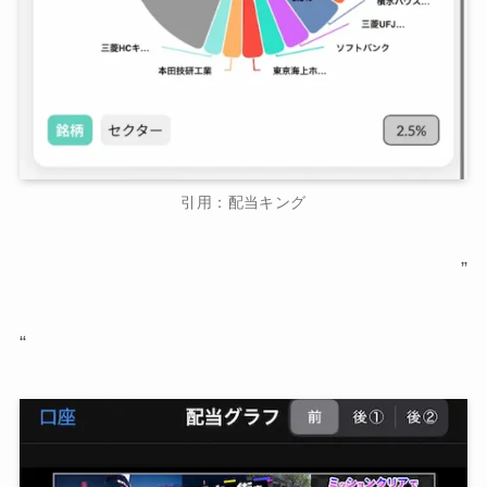
引用：配当キング
”
“