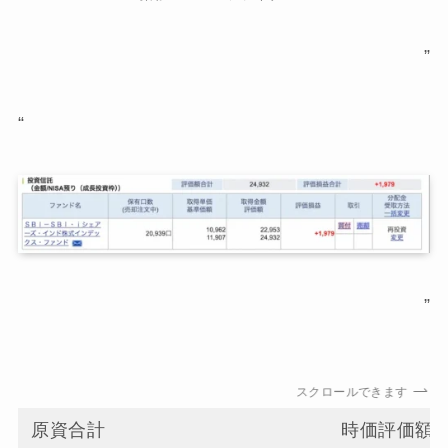
”
“
”
スクロールできます
原資合計
時価評価額