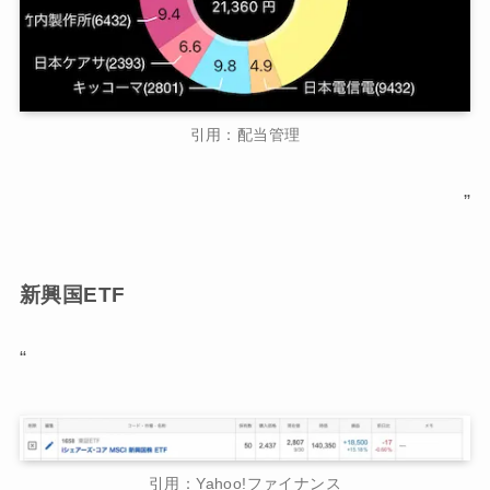
引用：配当管理
”
新興国ETF
“
引用：Yahoo!ファイナンス