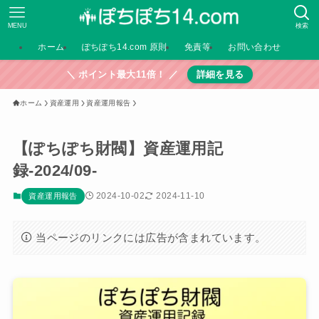
MENU
検索
ホーム
ぽちぽち14.com 原則
免責等
お問い合わせ
＼ ポイント最大11倍！ ／
詳細を見る
ホーム
資産運用
資産運用報告
【ぽちぽち財閥】資産運用記
録-2024/09-
2024-10-02
2024-11-10
資産運用報告
当ページのリンクには広告が含まれています。