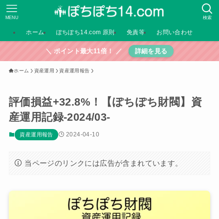
MENU
検索
ホーム
ぽちぽち14.com 原則
免責等
お問い合わせ
＼ ポイント最大11倍！ ／
詳細を見る
ホーム
資産運用
資産運用報告
評価損益+32.8%！【ぽちぽち財閥】資
産運用記録-2024/03-
2024-04-10
資産運用報告
当ページのリンクには広告が含まれています。