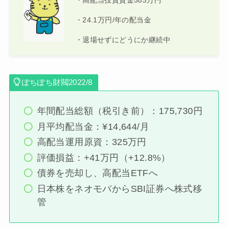
・高配当投資資金583万円
・24.1万円/年の配当金
・退場せずにどうにか継続中
ぽちぽち財閥2022/8
年間配当総額（税引き前）：175,730円
月平均配当金：¥14,644/月
高配当運用原資：325万円
評価損益：+41万円（+12.8%）
債券を売却し、高配当ETFへ
日本株をネオモバからSBI証券へ株式移
管