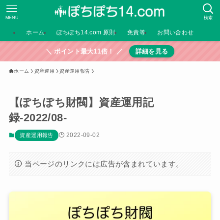
MENU
検索
ホーム
ぽちぽち14.com 原則
免責等
お問い合わせ
＼ ポイント最大11倍！ ／
詳細を見る
ホーム
資産運用
資産運用報告
【ぽちぽち財閥】資産運用記
録-2022/08-
2022-09-02
資産運用報告
当ページのリンクには広告が含まれています。