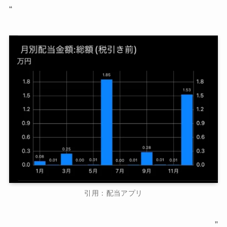
“
引用：配当アプリ
”