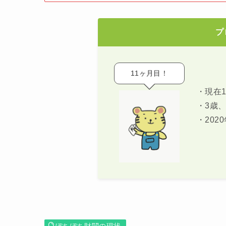
プ
11ヶ月目！
・現在1
・3歳、
・202