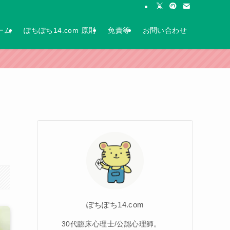
ーム
ぽちぽち14.com 原則
免責等
お問い合わせ
ぽちぽち14.com
30代臨床心理士/公認心理師。