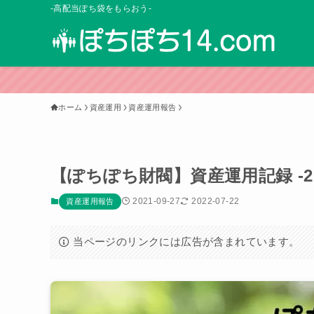
-高配当ぽち袋をもらおう-
ホーム
資産運用
資産運用報告
【ぽちぽち財閥】資産運用記録 -202
2021-09-27
2022-07-22
資産運用報告
当ページのリンクには広告が含まれています。