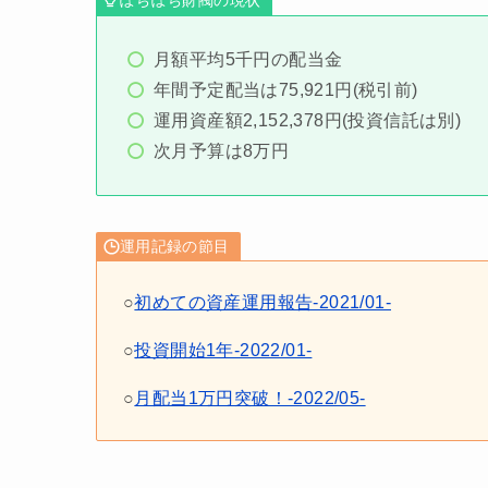
ぽちぽち財閥の現状
月額平均5千円の配当金
年間予定配当は75,921円(税引前)
運用資産額2,152,378円(投資信託は別)
次月予算は8万円
運用記録の節目
○
初めての資産運用報告-2021/01-
○
投資開始1年-2022/01-
○
月配当1万円突破！-2022/05-