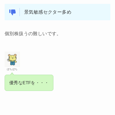
景気敏感セクター多め
個別株扱うの難しいです。
ぽちぽち
優秀なETFを・・・