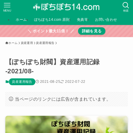
MENU
検索
ホーム
ぽちぽち14.com 原則
免責等
お問い合わせ
＼ ポイント最大11倍！ ／
詳細を見る
ホーム
資産運用
資産運用報告
【ぽちぽち財閥】資産運用記録
-2021/08-
2021-08-25
2022-07-22
資産運用報告
当ページのリンクには広告が含まれています。