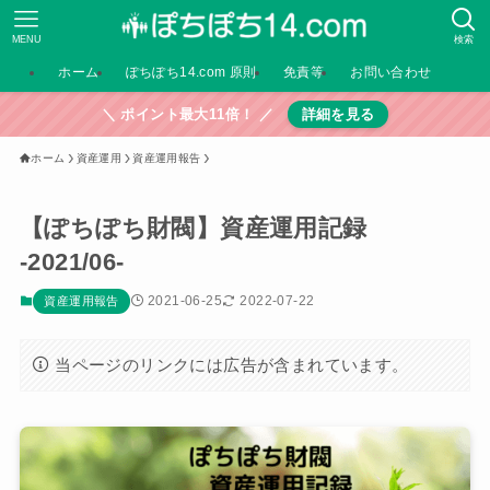
MENU
検索
ホーム
ぽちぽち14.com 原則
免責等
お問い合わせ
＼ ポイント最大11倍！ ／
詳細を見る
ホーム
資産運用
資産運用報告
【ぽちぽち財閥】資産運用記録
-2021/06-
2021-06-25
2022-07-22
資産運用報告
当ページのリンクには広告が含まれています。