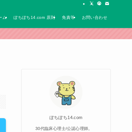
ーム
ぽちぽち14.com 原則
免責等
お問い合わせ
ぽちぽち14.com
30代臨床心理士/公認心理師。