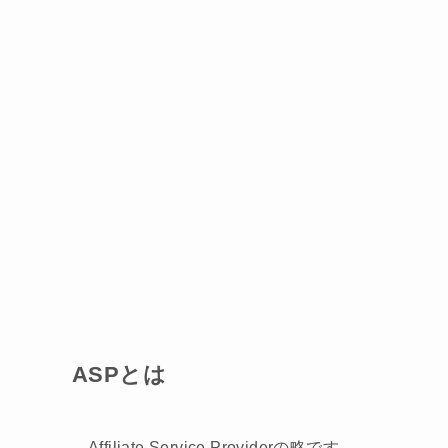
ASPとは
Affiliate Service Provider
の略です。