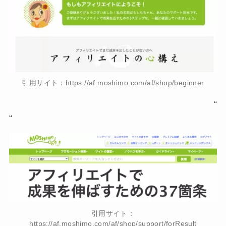
引用サイト：https://af.moshimo.com/af/shop/beginner
“
“
引用サイト：
https://af.moshimo.com/af/shop/support/forResult