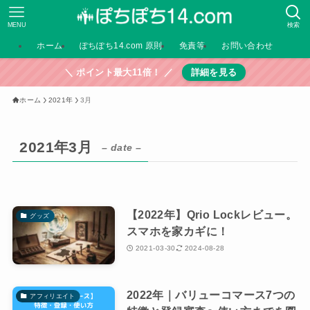
MENU
検索
ホーム
ぽちぽち14.com 原則
免責等
お問い合わせ
＼ ポイント最大11倍！ ／
詳細を見る
ホーム
2021年
3月
2021年3月
– date –
【2022年】Qrio Lockレビュー。
グッズ
スマホを家カギに！
2021-03-30
2024-08-28
2022年｜バリューコマース7つの
アフィリエイト