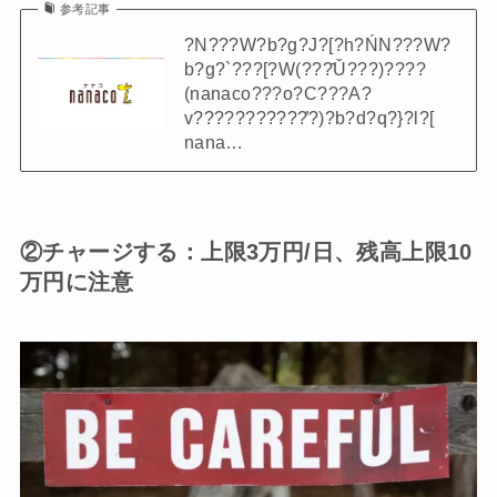
参考記事
?N???W?b?g?J?[?h?ŃN???W?
b?g?`???[?W(???̂Ǔ???)????
(nanaco???o?C???A?
v???????????̕?)?b?d?q?}?l?[
nana…
②チャージする：上限3万円/日、残高上限10
万円に注意