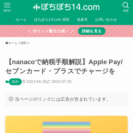
MENU
検索
ホーム
ぽちぽち14.com 原則
免責等
お問い合わせ
＼ ポイント最大11倍！ ／
詳細を見る
ホーム
節約
【nanacoで納税手順解説】Apple Pay/
セブンカード・プラスでチャージを
2022-06-29
2022-07-25
節約
当ページのリンクには広告が含まれています。