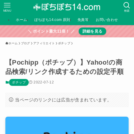
MENU
検索
ホーム
ぽちぽち14.com 原則
免責等
お問い合わせ
＼ ポイント最大11倍！ ／
詳細を見る
ホーム
ブログ
アフィリエイト
ポチップ
【Pochipp（ポチップ）】Yahoo!の商
品検索/リンク作成するための設定手順
2022-07-12
ポチップ
当ページのリンクには広告が含まれています。