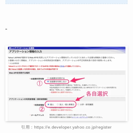
“
引用：https://e.developer.yahoo.co.jp/register