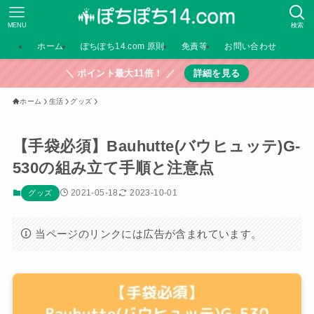
MENU
検索
ホーム
ぽちぽち14.com 原則
免責等
お問い合わせ
＼ ポイント最大11倍！ ／
詳細を見る
ホーム
生活
グッズ
【手袋必須】Bauhutte(バウヒュッテ)G-
530の組み立て手順と注意点
2021-05-18
2023-10-01
グッズ
当ページのリンクには広告が含まれています。