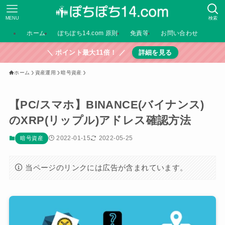
MENU
検索
ホーム
ぽちぽち14.com 原則
免責等
お問い合わせ
＼ ポイント最大11倍！ ／
詳細を見る
ホーム
資産運用
暗号資産
【PC/スマホ】BINANCE(バイナンス)
のXRP(リップル)アドレス確認方法
2022-01-15
2022-05-25
暗号資産
当ページのリンクには広告が含まれています。