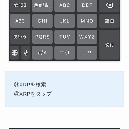
③XRPを検索
④XRPをタップ