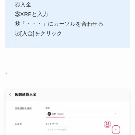
④入金
⑤XRPと入力
⑥「・・・」にカーソルを合わせる
⑦[入金]をクリック
“