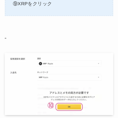
⑨XRPをクリック
“