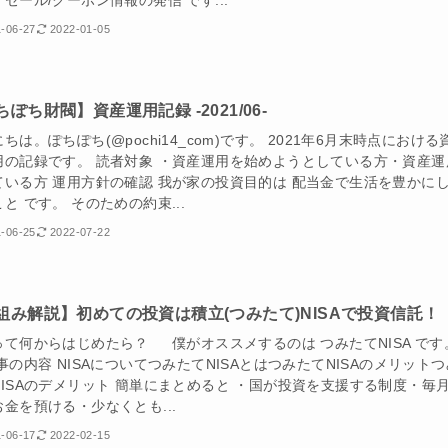
セール/クーポン情報の発信 です...
-06-27
2022-01-05
ぽち財閥】資産運用記録 -2021/06-
ちは。ぽちぽち(@pochi14_com)です。 2021年6月末時点における
用の記録です。 読者対象 ・資産運用を始めようとしている方・資産運
ている方 運用方針の確認 我が家の投資目的は 配当金で生活を豊かに
と です。 そのための約束...
-06-25
2022-07-22
組み解説】初めての投資は積立(つみたて)NISAで投資信託！
って何からはじめたら？ 僕がオススメするのは つみたてNISA です
内容 NISAについてつみたてNISAとはつみたてNISAのメリットつ
NISAのデメリット 簡単にまとめると ・国が投資を支援する制度・毎
金を預ける・少なくとも...
-06-17
2022-02-15