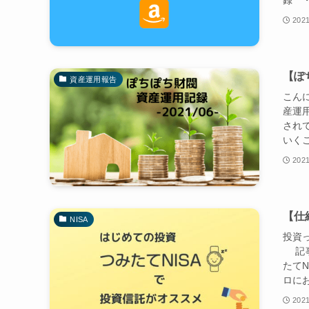
録 ・
2021
【ぽち
資産運用報告
こんに
産運
され
いくこ
2021
【仕
NISA
投資
記事の
たて
ロにお
2021