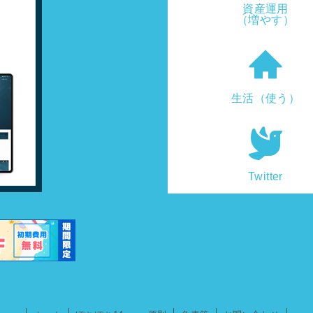
資産運用
（増やす）
生活（使う）
Twitter