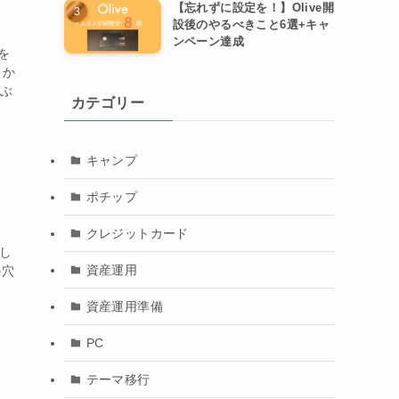
【忘れずに設定を！】Olive開
設後のやるべきこと6選+キャ
ンペーン達成
を
てか
しぶ
カテゴリー
キャンプ
ポチップ
クレジットカード
久し
資産運用
の穴
資産運用準備
PC
テーマ移行