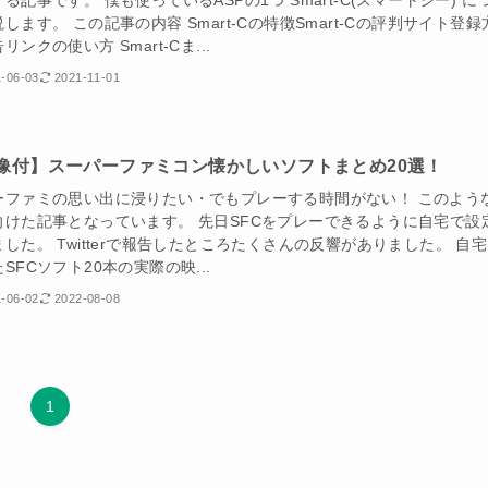
る記事です。 僕も使っているASPの1つ Smart-C(スマートシー) に
します。 この記事の内容 Smart-Cの特徴Smart-Cの評判サイト登録
リンクの使い方 Smart-Cま...
-06-03
2021-11-01
像付】スーパーファミコン懐かしいソフトまとめ20選！
ーファミの思い出に浸りたい・でもプレーする時間がない！ このよう
向けた記事となっています。 先日SFCをプレーできるように自宅で設
した。 Twitterで報告したところたくさんの反響がありました。 自
SFCソフト20本の実際の映...
-06-02
2022-08-08
1