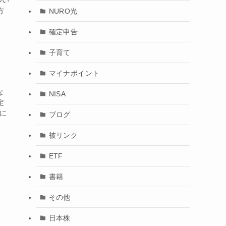
つい
方
NURO光
確定申告
子育て
マイナポイント
な
NISA
定
宅に
ブログ
被リンク
ETF
書籍
その他
日本株