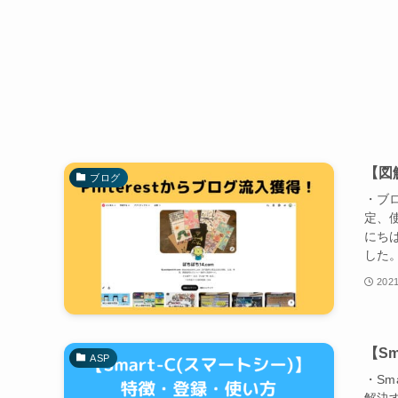
【図
ブログ
・ブロ
定、
にち
した。
2021
【S
ASP
・S