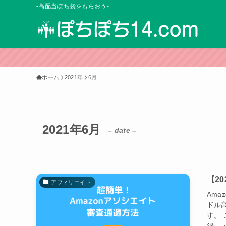
-高配当ぽち袋をもらおう-
ホーム
2021年
6月
2021年6月
– date –
【2
アフィリエイト
Ama
ドル
す。 