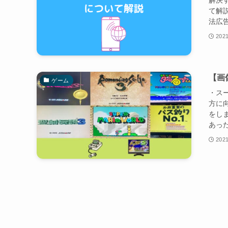
解決す
て解説
法広告
2021
【画
ゲーム
・ス
方に
をしま
あった
2021