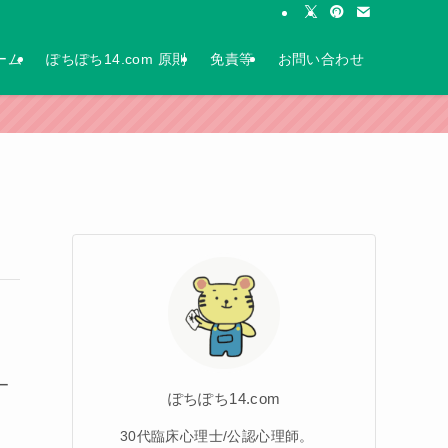
ーム
ぽちぽち14.com 原則
免責等
お問い合わせ
ー
ぽちぽち14.com
30代臨床心理士/公認心理師。