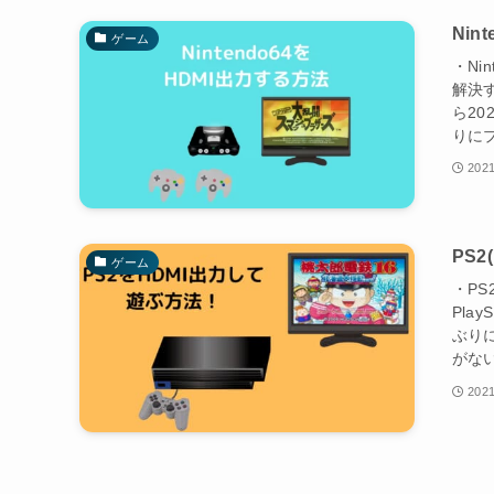
Nin
ゲーム
・Ni
解決す
ら2
りにプ
2021
PS
ゲーム
・P
Pla
ぶり
がない
2021