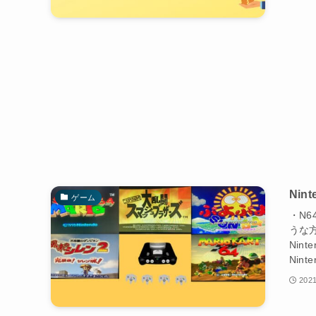
Nin
ゲーム
・N
うな
Nin
Nint
2021