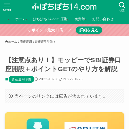
MENU
検索
ホーム
ぽちぽち14.com 原則
免責等
お問い合わせ
＼ ポイント最大11倍！ ／
詳細を見る
ホーム
資産運用
資産運用準備
【注意点あり！】モッピーでSBI証券口
座開設＋ポイントGETのやり方を解説
2022-10-18
2022-10-28
資産運用準備
当ページのリンクには広告が含まれています。