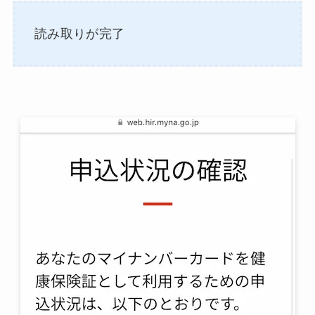
読み取りが完了