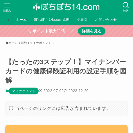
MENU
検索
ホーム
ぽちぽち14.com 原則
免責等
お問い合わせ
＼ ポイント最大11倍！ ／
詳細を見る
ホーム
節約
マイナポイント
【たったの3ステップ！】マイナンバー
カードの健康保険証利用の設定手順を図
解
2022-07-02
2022-12-20
マイナポイント
当ページのリンクには広告が含まれています。