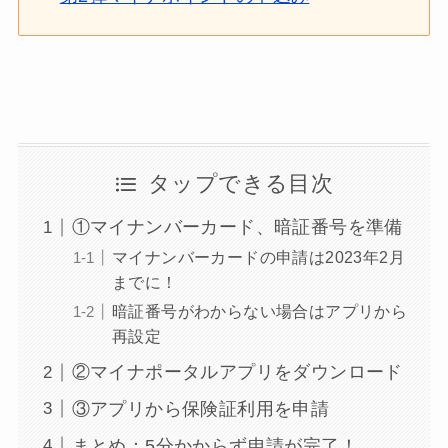
タップできる目次
①マイナンバーカード、暗証番号を準備
マイナンバーカードの申請は2023年2月
までに！
暗証番号がわからない場合はアプリから
再設定
②マイナポータルアプリをダウンロード
③アプリから保険証利用を申請
まとめ：5分かからず申請が完了！