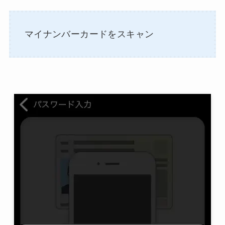
マイナンバーカードをスキャン