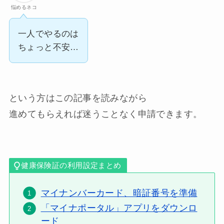
悩めるネコ
一人でやるのは
ちょっと不安…
という方はこの記事を読みながら
進めてもらえれば迷うことなく申請できます。
健康保険証の利用設定まとめ
マイナンバーカード、暗証番号を準備
「マイナポータル」アプリをダウンロ
ード