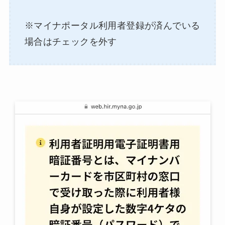
※マイナポータル利用者登録が済んでいる
場合はチェックを外す