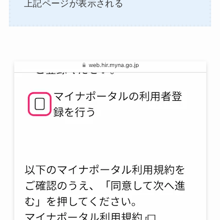
上記ページが表示される