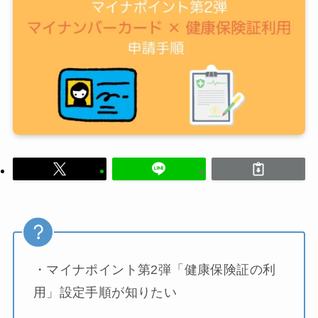
・マイナポイント第2弾「健康保険証の利
用」設定手順が知りたい