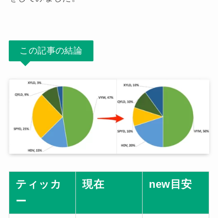
この記事の結論
ティッカ
現在
new目安
ー