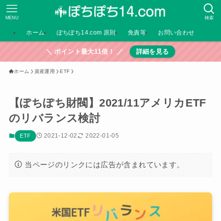
MENU
検索
ホーム
ぽちぽち14.com 原則
免責等
お問い合わせ
＼ ポイント最大11倍！ ／
詳細を見る
ホーム
資産運用
ETF
【ぽちぽち財閥】2021/11アメリカETF
のリバランス検討
2021-12-02
2022-01-05
ETF
当ページのリンクには広告が含まれています。